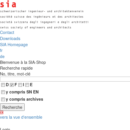
Contact
Downloads
SIA Homepage
fr
de
Bienvenue à la SIA-Shop
Recherche rapide
No, titre, mot-clé
D
F
I
E
y compris SN EN
y compris archives
vers la vue d'ensemble
Login