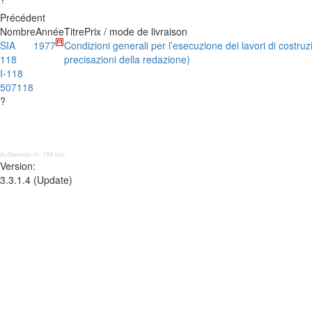
Précédent
Nombre
Année
Titre
Prix / mode de livraison
SIA
1977
Condizioni generali per l’esecuzione dei lavori di costr
118
precisazioni della redazione)
I-118
507118
?
Aufbereitet in: 194 ms;
Version:
3.3.1.4 (Update)