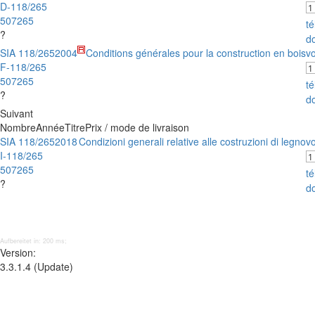
D-118/265
507265
t
?
d
SIA 118/265
2004
Conditions générales pour la construction en bois
vo
F-118/265
507265
t
?
d
Suivant
Nombre
Année
Titre
Prix / mode de livraison
SIA 118/265
2018
Condizioni generali relative alle costruzioni di legno
vo
I-118/265
507265
t
?
d
Aufbereitet in: 200 ms;
Version:
3.3.1.4 (Update)