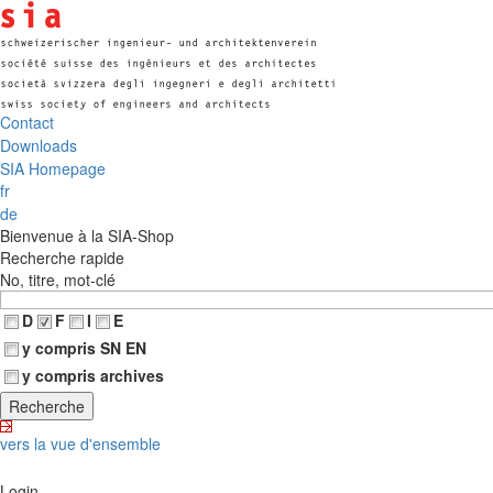
Contact
Downloads
SIA Homepage
fr
de
Bienvenue à la SIA-Shop
Recherche rapide
No, titre, mot-clé
D
F
I
E
y compris SN EN
y compris archives
vers la vue d'ensemble
Login