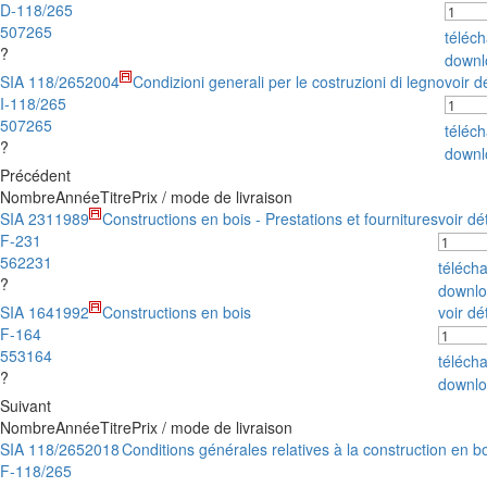
D-118/265
507265
téléc
?
downl
SIA 118/265
2004
Condizioni generali per le costruzioni di legno
voir d
I-118/265
507265
téléc
?
downl
Précédent
Nombre
Année
Titre
Prix / mode de livraison
SIA 231
1989
Constructions en bois - Prestations et fournitures
voir dé
F-231
562231
téléch
?
downlo
SIA 164
1992
Constructions en bois
voir dé
F-164
553164
téléch
?
downlo
Suivant
Nombre
Année
Titre
Prix / mode de livraison
SIA 118/265
2018
Conditions générales relatives à la construction en b
F-118/265