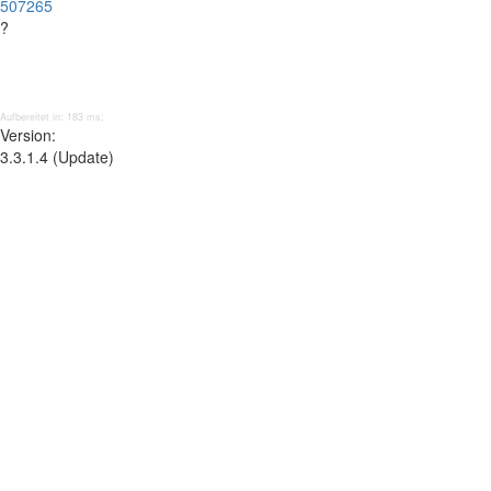
507265
?
Aufbereitet in: 183 ms;
Version:
3.3.1.4 (Update)