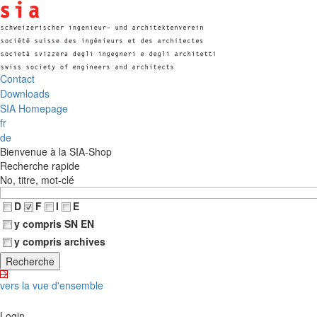
Contact
Downloads
SIA Homepage
fr
de
Bienvenue à la SIA-Shop
Recherche rapide
No, titre, mot-clé
D
F
I
E
y compris SN EN
y compris archives
vers la vue d'ensemble
Login