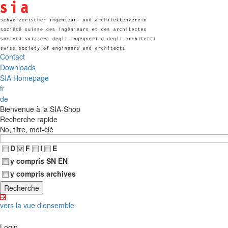
Contact
Downloads
SIA Homepage
fr
de
Bienvenue à la SIA-Shop
Recherche rapide
No, titre, mot-clé
D
F
I
E
y compris SN EN
y compris archives
vers la vue d'ensemble
Login