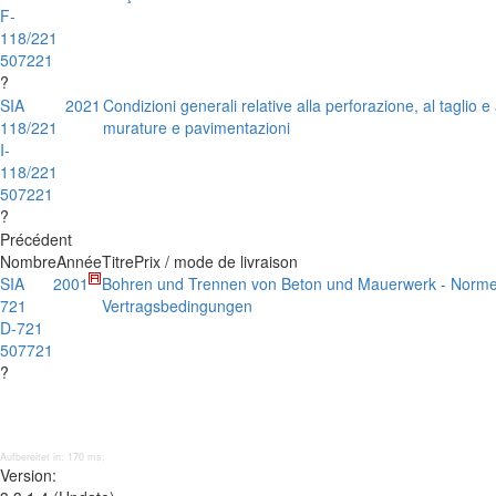
F-
118/221
507221
?
SIA
2021
Condizioni generali relative alla perforazione, al taglio e 
118/221
murature e pavimentazioni
I-
118/221
507221
?
Précédent
Nombre
Année
Titre
Prix / mode de livraison
SIA
2001
Bohren und Trennen von Beton und Mauerwerk - Norme
721
Vertragsbedingungen
D-721
507721
?
Aufbereitet in: 170 ms;
Version: