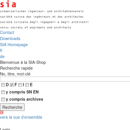
Contact
Downloads
SIA Homepage
fr
de
Bienvenue à la SIA-Shop
Recherche rapide
No, titre, mot-clé
D
F
I
E
y compris SN EN
y compris archives
vers la vue d'ensemble
Login