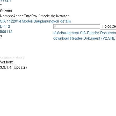
V112/1
?
Suivant
Nombre
Année
Titre
Prix / mode de livraison
SIA 112
2014
Modell Bauplanung
voir détails
D-112
509112
téléchargement SIA-Reader-Documen
?
download Reader-Dokument (V2.SRD
Aufbereitet in: 185 ms;
Version:
3.3.1.4 (Update)