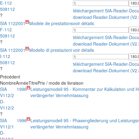
E-112
508112
téléchargement SIA-Reader-Doc
?
download Reader-Dokument (V2
SIA 112
2001
Modèle de prestations
voir détails
F-112
508112
téléchargement SIA-Reader-Doc
?
download Reader-Dokument (V2
SIA 112
2001
Modello di prestazioni
voir détails
I-112
508112
téléchargement SIA-Reader-Doc
?
download Reader-Dokument (V2
Précédent
Nombre
Année
Titre
Prix / mode de livraison
SIA
1996
Leistungsmodell 95 - Kommentar zur Kalkulation und H
V112/2
verlängerter Vernehmlassung
D-
V112/2
?
SIA
1996
Leistungsmodell 95 - Phasengliederung und Leistungs
V112/1
verlängerter Vernehmlassung
D-