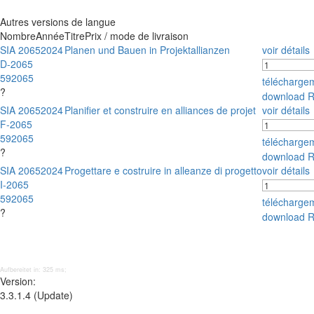
Autres versions de langue
Nombre
Année
Titre
Prix / mode de livraison
SIA 2065
2024
Planen und Bauen in Projektallianzen
voir détails
D-2065
592065
télécharge
?
download 
SIA 2065
2024
Planifier et construire en alliances de projet
voir détails
F-2065
592065
télécharge
?
download 
SIA 2065
2024
Progettare e costruire in alleanze di progetto
voir détails
I-2065
592065
télécharge
?
download 
Aufbereitet in: 325 ms;
Version:
3.3.1.4 (Update)