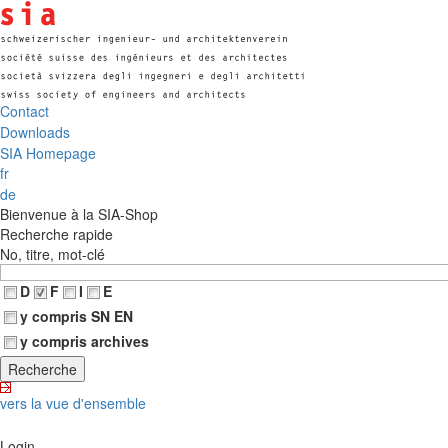
Contact
Downloads
SIA Homepage
fr
de
Bienvenue à la SIA-Shop
Recherche rapide
No, titre, mot-clé
D
F
I
E
y compris SN EN
y compris archives
vers la vue d'ensemble
Login