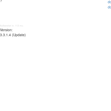
?
d
d
Aufbereitet in: 113 ms;
Version:
3.3.1.4 (Update)