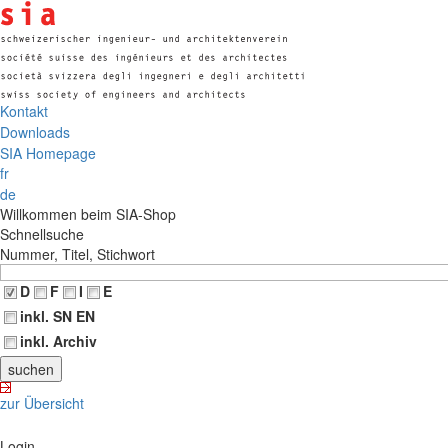
Kontakt
Downloads
SIA Homepage
fr
de
Willkommen beim SIA-Shop
Schnellsuche
Nummer, Titel, Stichwort
D
F
I
E
inkl. SN EN
inkl. Archiv
zur Übersicht
Login