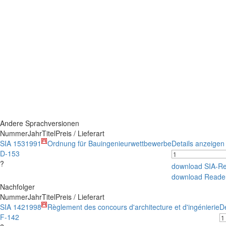
Andere Sprachversionen
Nummer
Jahr
Titel
Preis / Lieferart
SIA 153
1991
Ordnung für Bauingenieurwettbewerbe
Details anzeigen
D-153
?
download SIA-R
download Reade
Nachfolger
Nummer
Jahr
Titel
Preis / Lieferart
SIA 142
1998
Règlement des concours d'architecture et d'ingénierie
D
F-142