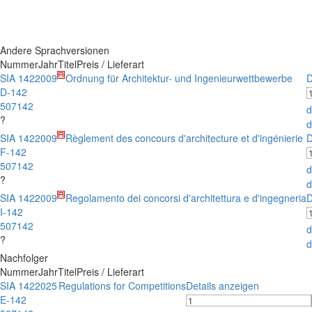
Andere Sprachversionen
Nummer
Jahr
Titel
Preis / Lieferart
SIA 142
2009
Ordnung für Architektur- und Ingenieurwettbewerbe
D
D-142
507142
d
?
d
SIA 142
2009
Règlement des concours d'architecture et d'ingénierie
D
F-142
507142
d
?
d
SIA 142
2009
Regolamento dei concorsi d'architettura e d'ingegneria
D
I-142
507142
d
?
d
Nachfolger
Nummer
Jahr
Titel
Preis / Lieferart
SIA 142
2025
Regulations for Competitions
Details anzeigen
E-142