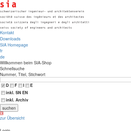
Kontakt
Downloads
SIA Homepage
fr
de
Willkommen beim SIA-Shop
Schnellsuche
Nummer, Titel, Stichwort
D
F
I
E
inkl. SN EN
inkl. Archiv
zur Übersicht
Login