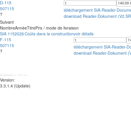
D-115
507115
téléchargement SIA-Reader-Docum
?
download Reader-Dokument (V2.S
Suivant
Nombre
Année
Titre
Prix / mode de livraison
SIA 115
2026
Coûts dans la construction
voir détails
F-115
507115
téléchargement SIA-Reader-D
?
download Reader-Dokument (
Aufbereitet in: 141 ms;
Version:
3.3.1.4 (Update)