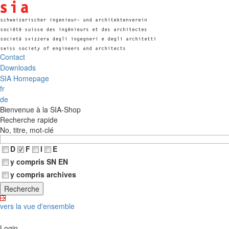
Contact
Downloads
SIA Homepage
fr
de
Bienvenue à la SIA-Shop
Recherche rapide
No, titre, mot-clé
D
F
I
E
y compris SN EN
y compris archives
vers la vue d'ensemble
Login