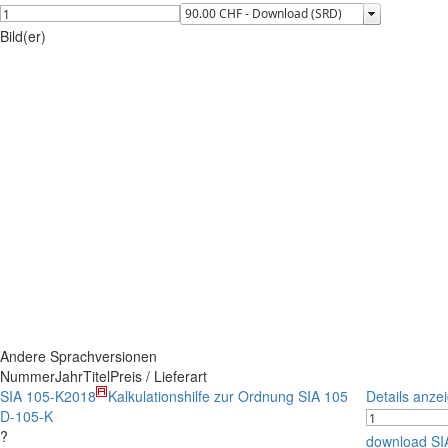
Bild(er)
Andere Sprachversionen
Nummer
Jahr
Titel
Preis / Lieferart
SIA 105-K
2018
Kalkulationshilfe zur Ordnung SIA 105
Details anze
D-105-K
?
download SI