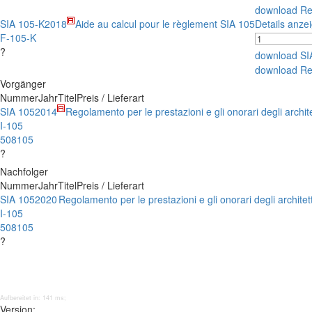
download Re
SIA 105-K
2018
Aide au calcul pour le règlement SIA 105
Details anze
F-105-K
?
download SI
download Re
Vorgänger
Nummer
Jahr
Titel
Preis / Lieferart
SIA 105
2014
Regolamento per le prestazioni e gli onorari degli archit
I-105
508105
?
Nachfolger
Nummer
Jahr
Titel
Preis / Lieferart
SIA 105
2020
Regolamento per le prestazioni e gli onorari degli architet
I-105
508105
?
Aufbereitet in: 141 ms;
Version: