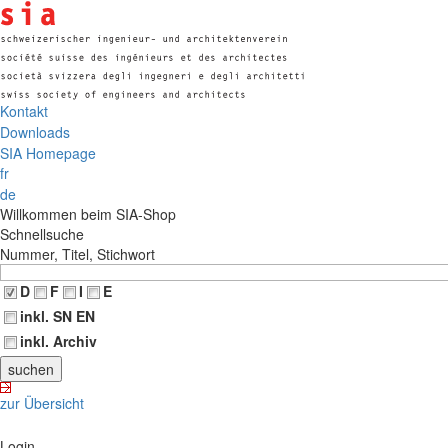
Kontakt
Downloads
SIA Homepage
fr
de
Willkommen beim SIA-Shop
Schnellsuche
Nummer, Titel, Stichwort
D
F
I
E
inkl. SN EN
inkl. Archiv
zur Übersicht
Login