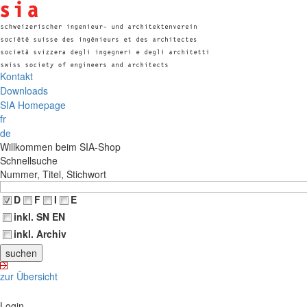
Kontakt
Downloads
SIA Homepage
fr
de
Willkommen beim SIA-Shop
Schnellsuche
Nummer, Titel, Stichwort
D
F
I
E
inkl. SN EN
inkl. Archiv
zur Übersicht
Login