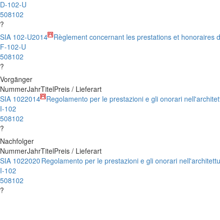
D-102-U
508102
?
SIA 102-U
2014
Règlement concernant les prestations et honoraires d
F-102-U
508102
?
Vorgänger
Nummer
Jahr
Titel
Preis / Lieferart
SIA 102
2014
Regolamento per le prestazioni e gli onorari nell'architet
I-102
508102
?
Nachfolger
Nummer
Jahr
Titel
Preis / Lieferart
SIA 102
2020
Regolamento per le prestazioni e gli onorari nell'architett
I-102
508102
?