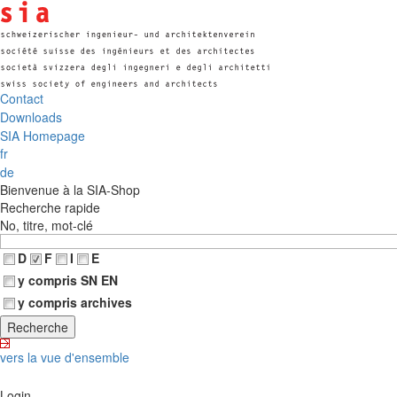
Contact
Downloads
SIA Homepage
fr
de
Bienvenue à la SIA-Shop
Recherche rapide
No, titre, mot-clé
D
F
I
E
y compris SN EN
y compris archives
vers la vue d'ensemble
Login