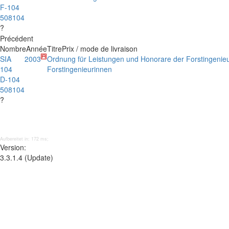
F-104
508104
?
Précédent
Nombre
Année
Titre
Prix / mode de livraison
SIA
2003
Ordnung für Leistungen und Honorare der Forstingenie
104
Forstingenieurinnen
D-104
508104
?
Aufbereitet in: 172 ms;
Version:
3.3.1.4 (Update)