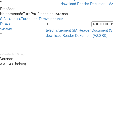
?
download Reader-Dokument (V
Précédent
Nombre
Année
Titre
Prix / mode de livraison
SIA 343
2014
Türen und Tore
voir détails
D-343
545343
téléchargement SIA-Reader-Document (
?
download Reader-Dokument (V2.SRD)
Aufbereitet in: 124 ms;
Version:
3.3.1.4 (Update)