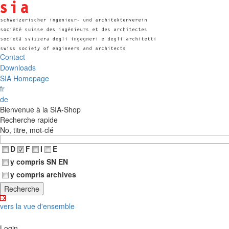
Contact
Downloads
SIA Homepage
fr
de
Bienvenue à la SIA-Shop
Recherche rapide
No, titre, mot-clé
D
F
I
E
y compris SN EN
y compris archives
vers la vue d'ensemble
Login