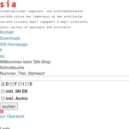
Kontakt
Downloads
SIA Homepage
fr
de
Willkommen beim SIA-Shop
Schnellsuche
Nummer, Titel, Stichwort
D
F
I
E
inkl. SN EN
inkl. Archiv
zur Übersicht
Login