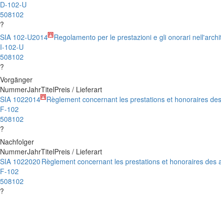
D-102-U
508102
?
SIA 102-U
2014
Regolamento per le prestazioni e gli onorari nell'archi
I-102-U
508102
?
Vorgänger
Nummer
Jahr
Titel
Preis / Lieferart
SIA 102
2014
Règlement concernant les prestations et honoraires des
F-102
508102
?
Nachfolger
Nummer
Jahr
Titel
Preis / Lieferart
SIA 102
2020
Règlement concernant les prestations et honoraires des a
F-102
508102
?