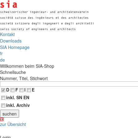
Kontakt
Downloads
SIA Homepage
fr
de
Willkommen beim SIA-Shop
Schnellsuche
Nummer, Titel, Stichwort
D
F
I
E
inkl. SN EN
inkl. Archiv
zur Übersicht
Login