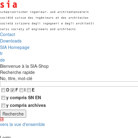
Contact
Downloads
SIA Homepage
fr
de
Bienvenue à la SIA-Shop
Recherche rapide
No, titre, mot-clé
D
F
I
E
y compris SN EN
y compris archives
vers la vue d'ensemble
Login