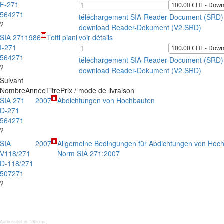
F-271
564271
téléchargement SIA-Reader-Document (SRD)
?
download Reader-Dokument (V2.SRD)
SIA 271
1986
Tetti piani
voir détails
I-271
564271
téléchargement SIA-Reader-Document (SRD)
?
download Reader-Dokument (V2.SRD)
Suivant
Nombre
Année
Titre
Prix / mode de livraison
SIA 271
2007
Abdichtungen von Hochbauten
D-271
564271
?
SIA
2007
Allgemeine Bedingungen für Abdichtungen von Hoch
V118/271
Norm SIA 271:2007
D-118/271
507271
?
Aufbereitet in: 265 ms;