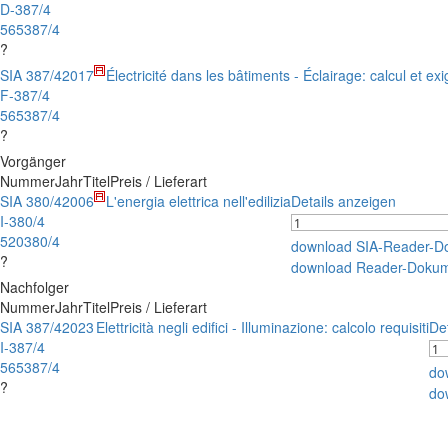
D-387/4
565387/4
?
SIA 387/4
2017
Électricité dans les bâtiments - Éclairage: calcul et ex
F-387/4
565387/4
?
Vorgänger
Nummer
Jahr
Titel
Preis / Lieferart
SIA 380/4
2006
L'energia elettrica nell'edilizia
Details anzeigen
I-380/4
520380/4
download SIA-Reader-D
?
download Reader-Dokum
Nachfolger
Nummer
Jahr
Titel
Preis / Lieferart
SIA 387/4
2023
Elettricità negli edifici - Illuminazione: calcolo requisiti
De
I-387/4
565387/4
do
?
do