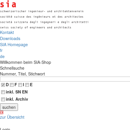
Kontakt
Downloads
SIA Homepage
fr
de
Willkommen beim SIA-Shop
Schnellsuche
Nummer, Titel, Stichwort
D
F
I
E
inkl. SN EN
inkl. Archiv
zur Übersicht
Login