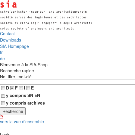
Contact
Downloads
SIA Homepage
fr
de
Bienvenue à la SIA-Shop
Recherche rapide
No, titre, mot-clé
D
F
I
E
y compris SN EN
y compris archives
vers la vue d'ensemble
Login