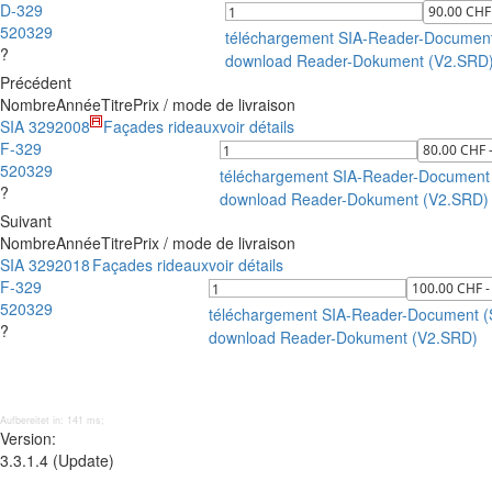
D-329
520329
téléchargement SIA-Reader-Documen
?
download Reader-Dokument (V2.SRD
Précédent
Nombre
Année
Titre
Prix / mode de livraison
SIA 329
2008
Façades rideaux
voir détails
F-329
520329
téléchargement SIA-Reader-Document
?
download Reader-Dokument (V2.SRD)
Suivant
Nombre
Année
Titre
Prix / mode de livraison
SIA 329
2018
Façades rideaux
voir détails
F-329
520329
téléchargement SIA-Reader-Document 
?
download Reader-Dokument (V2.SRD)
Aufbereitet in: 141 ms;
Version:
3.3.1.4 (Update)