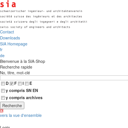
Contact
Downloads
SIA Homepage
fr
de
Bienvenue à la SIA-Shop
Recherche rapide
No, titre, mot-clé
D
F
I
E
y compris SN EN
y compris archives
vers la vue d'ensemble
Login