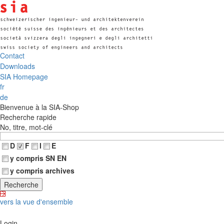
Contact
Downloads
SIA Homepage
fr
de
Bienvenue à la SIA-Shop
Recherche rapide
No, titre, mot-clé
D
F
I
E
y compris SN EN
y compris archives
vers la vue d'ensemble
Login