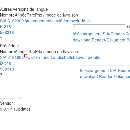
Autres versions de langue
Nombre
Année
Titre
Prix / mode de livraison
SIA 318
2009
Aménagements extérieurs
voir détails
F-318
568318
téléchargement SIA-Reader-D
?
download Reader-Dokument (
Précédent
Nombre
Année
Titre
Prix / mode de livraison
SIA 318
1988
Garten- und Landschaftsbau
voir détails
D-318
568318
téléchargement SIA-Read
?
download Reader-Dokumen
Aufbereitet in: 134 ms;
Version:
3.3.1.4 (Update)