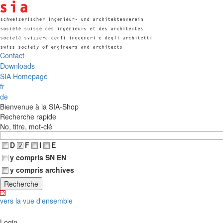
Contact
Downloads
SIA Homepage
fr
de
Bienvenue à la SIA-Shop
Recherche rapide
No, titre, mot-clé
D
F
I
E
y compris SN EN
y compris archives
vers la vue d'ensemble
Login