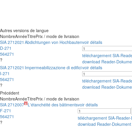
Autres versions de langue
Nombre
Année
Titre
Prix / mode de livraison
SIA 271
2021
Abdichtungen von Hochbauten
voir détails
D-271
564271
téléchargement SIA-Read
?
download Reader-Dokume
SIA 271
2021
Impermeabilizzazione di edifici
voir détails
I-271
564271
téléchargement SIA-Read
?
download Reader-Dokume
Précédent
Nombre
Année
Titre
Prix / mode de livraison
SIA 271
2007
L'étanchéité des bâtiments
voir détails
F-271
564271
téléchargement SIA-Reader
?
download Reader-Dokument