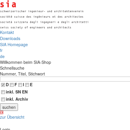
Kontakt
Downloads
SIA Homepage
fr
de
Willkommen beim SIA-Shop
Schnellsuche
Nummer, Titel, Stichwort
D
F
I
E
inkl. SN EN
inkl. Archiv
zur Übersicht
Login