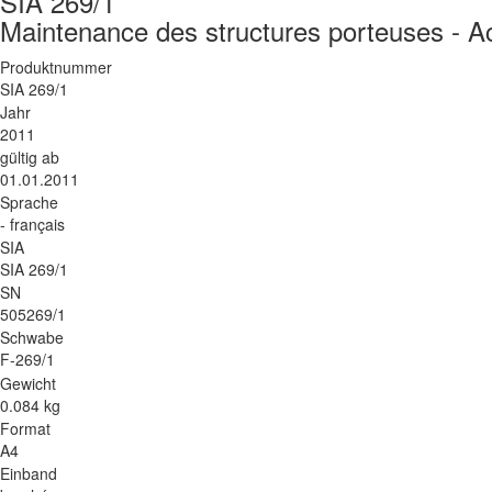
SIA 269/1
Maintenance des structures porteuses - A
Produktnummer
SIA 269/1
Jahr
2011
gültig ab
01.01.2011
Sprache
- français
SIA
SIA 269/1
SN
505269/1
Schwabe
F-269/1
Gewicht
0.084 kg
Format
A4
Einband