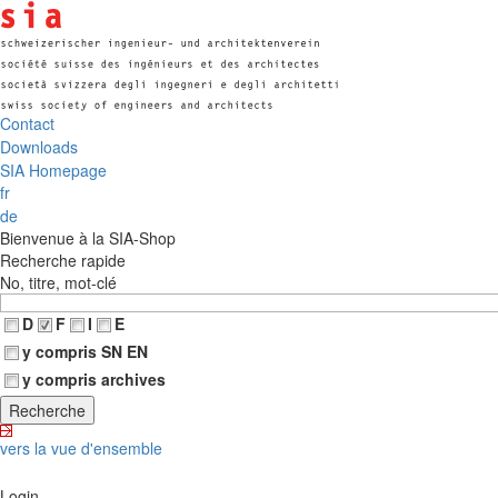
Contact
Downloads
SIA Homepage
fr
de
Bienvenue à la SIA-Shop
Recherche rapide
No, titre, mot-clé
D
F
I
E
y compris SN EN
y compris archives
vers la vue d'ensemble
Login