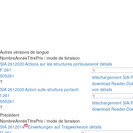
Autres versions de langue
Nombre
Année
Titre
Prix / mode de livraison
SIA 261
2020
Actions sur les structures porteuses
voir détails
F-261
505261
téléchargement SIA-
?
download Reader-Do
SIA 261
2020
Azioni sulle strutture portanti
voir détails
I-261
505261
téléchargement SIA-
?
download Reader-Do
Précédent
Nombre
Année
Titre
Prix / mode de livraison
SIA 261
2014
Einwirkungen auf Tragwerke
voir détails
D-261