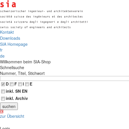
Kontakt
Downloads
SIA Homepage
fr
de
Willkommen beim SIA-Shop
Schnellsuche
Nummer, Titel, Stichwort
D
F
I
E
inkl. SN EN
inkl. Archiv
zur Übersicht
Login