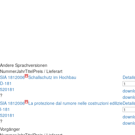
Andere Sprachversionen
Nummer
Jahr
Titel
Preis / Lieferart
SIA 181
2006
Schallschutz im Hochbau
Detail
D-181
520181
downl
?
downl
SIA 181
2006
La protezione dal rumore nelle costruzioni edilizie
Detail
I-181
520181
downl
?
downl
Vorgänger