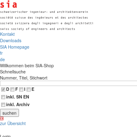
Kontakt
Downloads
SIA Homepage
fr
de
Willkommen beim SIA-Shop
Schnellsuche
Nummer, Titel, Stichwort
D
F
I
E
inkl. SN EN
inkl. Archiv
zur Übersicht
Login