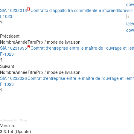
dow
SIA 1023
2013
Contratto d'appalto tra committente e imprenditore
voir
I-1023
?
tél
dow
Précédent
Nombre
Année
Titre
Prix / mode de livraison
SIA 1023
1995
Contrat d'entreprise entre le maître de l'ouvrage et l'
F-1023
?
Suivant
Nombre
Année
Titre
Prix / mode de livraison
SIA 1023
2026
Contrat d'entreprise entre le maître de l'ouvrage et l'en
F-1023
?
Aufbereitet in: 150 ms;
Version:
3.3.1.4 (Update)