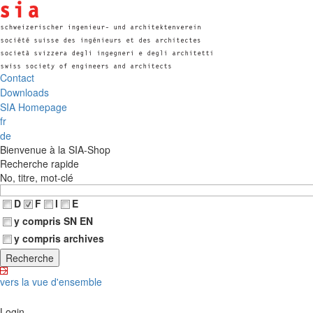
Contact
Downloads
SIA Homepage
fr
de
Bienvenue à la SIA-Shop
Recherche rapide
No, titre, mot-clé
D
F
I
E
y compris SN EN
y compris archives
vers la vue d'ensemble
Login