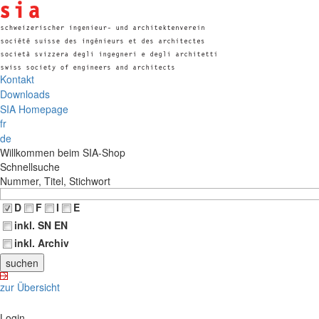
Kontakt
Downloads
SIA Homepage
fr
de
Willkommen beim SIA-Shop
Schnellsuche
Nummer, Titel, Stichwort
D
F
I
E
inkl. SN EN
inkl. Archiv
zur Übersicht
Login