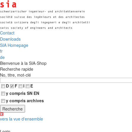
Contact
Downloads
SIA Homepage
fr
de
Bienvenue à la SIA-Shop
Recherche rapide
No, titre, mot-clé
D
F
I
E
y compris SN EN
y compris archives
vers la vue d'ensemble
Login