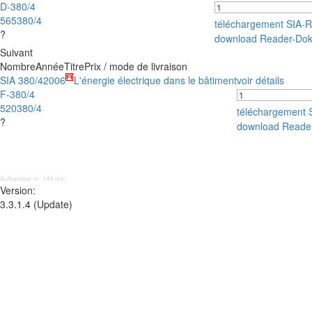
D-380/4
565380/4
téléchargement SIA-
?
download Reader-Do
Suivant
Nombre
Année
Titre
Prix / mode de livraison
SIA 380/4
2006
L'énergie électrique dans le bâtiment
voir détails
F-380/4
520380/4
téléchargement
?
download Reade
Aufbereitet in: 144 ms;
Version:
3.3.1.4 (Update)