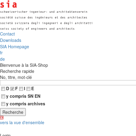
Contact
Downloads
SIA Homepage
fr
de
Bienvenue à la SIA-Shop
Recherche rapide
No, titre, mot-clé
D
F
I
E
y compris SN EN
y compris archives
vers la vue d'ensemble
Login