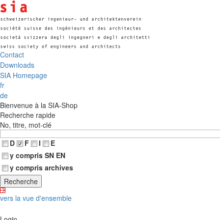
Contact
Downloads
SIA Homepage
fr
de
Bienvenue à la SIA-Shop
Recherche rapide
No, titre, mot-clé
D
F
I
E
y compris SN EN
y compris archives
vers la vue d'ensemble
Login