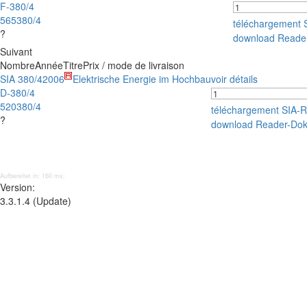
F-380/4
565380/4
téléchargement
?
download Reade
Suivant
Nombre
Année
Titre
Prix / mode de livraison
SIA 380/4
2006
Elektrische Energie im Hochbau
voir détails
D-380/4
520380/4
téléchargement SIA-
?
download Reader-Do
Aufbereitet in: 160 ms;
Version:
3.3.1.4 (Update)