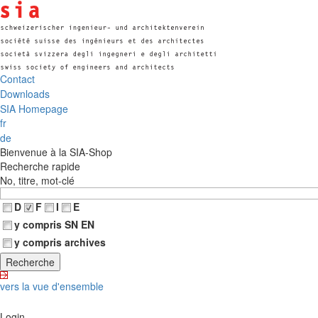
Contact
Downloads
SIA Homepage
fr
de
Bienvenue à la SIA-Shop
Recherche rapide
No, titre, mot-clé
D
F
I
E
y compris SN EN
y compris archives
vers la vue d'ensemble
Login