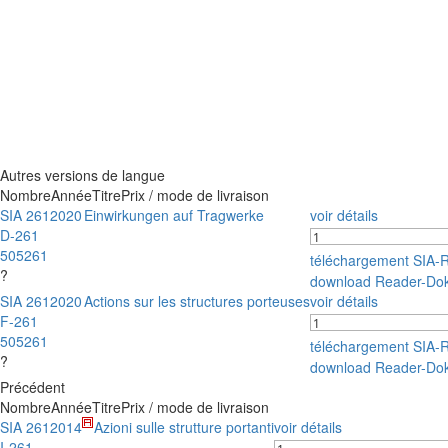
Autres versions de langue
Nombre
Année
Titre
Prix / mode de livraison
SIA 261
2020
Einwirkungen auf Tragwerke
voir détails
D-261
505261
téléchargement SIA-
?
download Reader-Do
SIA 261
2020
Actions sur les structures porteuses
voir détails
F-261
505261
téléchargement SIA-
?
download Reader-Do
Précédent
Nombre
Année
Titre
Prix / mode de livraison
SIA 261
2014
Azioni sulle strutture portanti
voir détails
I-261