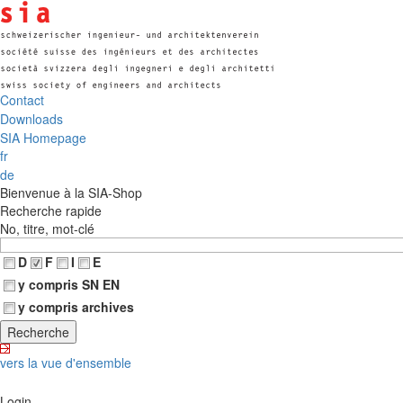
Contact
Downloads
SIA Homepage
fr
de
Bienvenue à la SIA-Shop
Recherche rapide
No, titre, mot-clé
D
F
I
E
y compris SN EN
y compris archives
vers la vue d'ensemble
Login