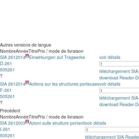
Autres versions de langue
Nombre
Année
Titre
Prix / mode de livraison
SIA 261
2014
Einwirkungen auf Tragwerke
voir détails
D-261
505261
téléchargement SI
?
download Reader-D
SIA 261
2014
Actions sur les structures porteuses
voir détails
F-261
505261
téléchargement SI
?
download Reader-D
Précédent
Nombre
Année
Titre
Prix / mode de livraison
SIA 261
2003
Azioni sulle strutture portanti
voir détails
I-261
505261
téléchargement SIA-Reade