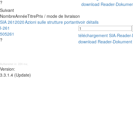
?
download Reader-Dokumen
Suivant
Nombre
Année
Titre
Prix / mode de livraison
SIA 261
2020
Azioni sulle strutture portanti
voir détails
I-261
505261
téléchargement SIA-Reader
?
download Reader-Dokument
Aufbereitet in: 224 ms;
Version:
3.3.1.4 (Update)