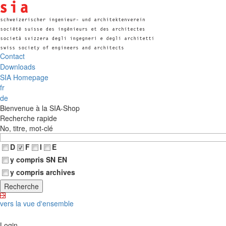
Contact
Downloads
SIA Homepage
fr
de
Bienvenue à la SIA-Shop
Recherche rapide
No, titre, mot-clé
D
F
I
E
y compris SN EN
y compris archives
vers la vue d'ensemble
Login