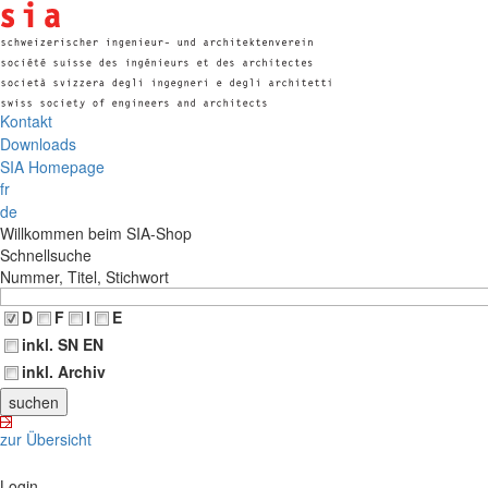
Kontakt
Downloads
SIA Homepage
fr
de
Willkommen beim SIA-Shop
Schnellsuche
Nummer, Titel, Stichwort
D
F
I
E
inkl. SN EN
inkl. Archiv
zur Übersicht
Login