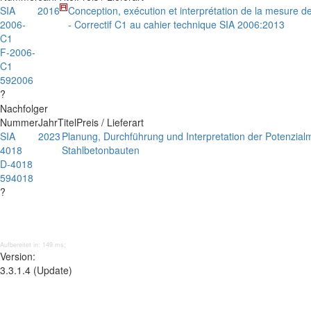
SIA
2016
Conception, exécution et interprétation de la mesure d
2006-
- Correctif C1 au cahier technique SIA 2006:2013
C1
F-2006-
C1
592006
?
Nachfolger
Nummer
Jahr
Titel
Preis / Lieferart
SIA
2023
Planung, Durchführung und Interpretation der Potenzia
4018
Stahlbetonbauten
D-4018
594018
?
Aufbereitet in: 149 ms;
Version:
3.3.1.4 (Update)