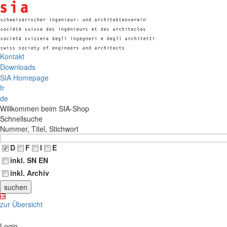
Kontakt
Downloads
SIA Homepage
fr
de
Willkommen beim SIA-Shop
Schnellsuche
Nummer, Titel, Stichwort
D
F
I
E
inkl. SN EN
inkl. Archiv
zur Übersicht
Login