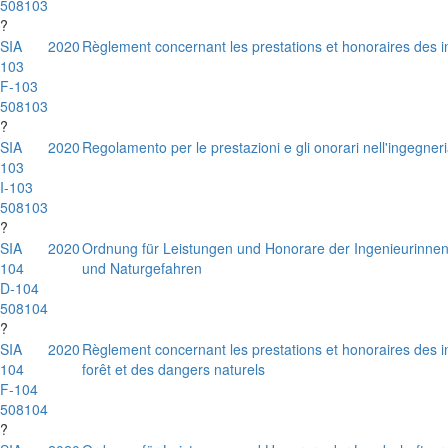
508103
?
SIA
2020
Règlement concernant les prestations et honoraires des in
103
F-103
508103
?
SIA
2020
Regolamento per le prestazioni e gli onorari nell'ingegneria
103
I-103
508103
?
SIA
2020
Ordnung für Leistungen und Honorare der Ingenieurinnen
104
und Naturgefahren
D-104
508104
?
SIA
2020
Règlement concernant les prestations et honoraires des 
104
forêt et des dangers naturels
F-104
508104
?