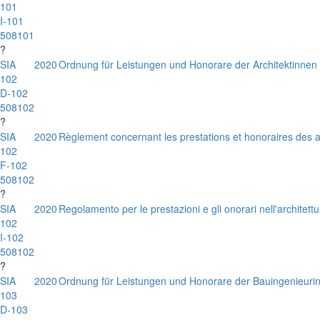
101
I-101
508101
?
SIA
2020
Ordnung für Leistungen und Honorare der Architektinnen 
102
D-102
508102
?
SIA
2020
Règlement concernant les prestations et honoraires des a
102
F-102
508102
?
SIA
2020
Regolamento per le prestazioni e gli onorari nell'architettu
102
I-102
508102
?
SIA
2020
Ordnung für Leistungen und Honorare der Bauingenieuri
103
D-103