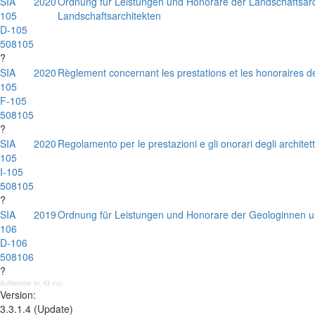
SIA
2020
Ordnung für Leistungen und Honorare der Landschaftsarc
105
Landschaftsarchitekten
D-105
508105
?
SIA
2020
Règlement concernant les prestations et les honoraires d
105
F-105
508105
?
SIA
2020
Regolamento per le prestazioni e gli onorari degli architet
105
I-105
508105
?
SIA
2019
Ordnung für Leistungen und Honorare der Geologinnen 
106
D-106
508106
?
Aufbereitet in: 43 ms;
Version:
3.3.1.4 (Update)