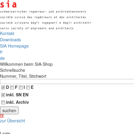
Kontakt
Downloads
SIA Homepage
fr
de
Willkommen beim SIA-Shop
Schnellsuche
Nummer, Titel, Stichwort
D
F
I
E
inkl. SN EN
inkl. Archiv
zur Übersicht
Login