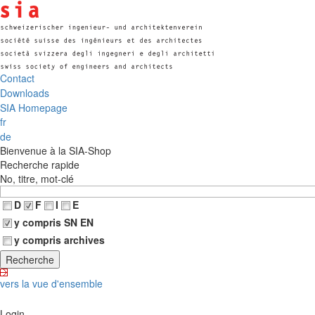
Contact
Downloads
SIA Homepage
fr
de
Bienvenue à la SIA-Shop
Recherche rapide
No, titre, mot-clé
D
F
I
E
y compris SN EN
y compris archives
vers la vue d'ensemble
Login