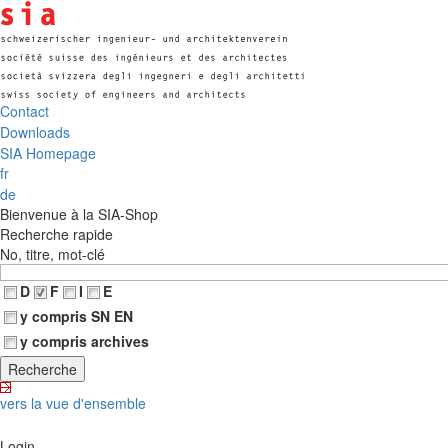
Contact
Downloads
SIA Homepage
fr
de
Bienvenue à la SIA-Shop
Recherche rapide
No, titre, mot-clé
D
F
I
E
y compris SN EN
y compris archives
vers la vue d'ensemble
Login