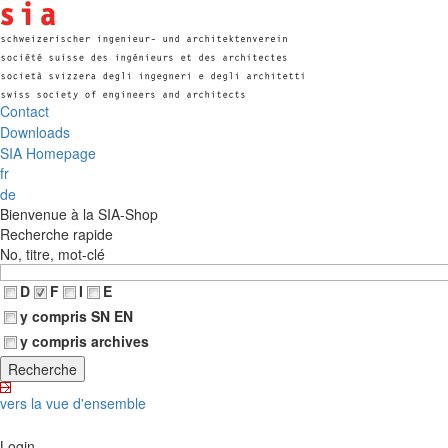
Contact
Downloads
SIA Homepage
fr
de
Bienvenue à la SIA-Shop
Recherche rapide
No, titre, mot-clé
D
F
I
E
y compris SN EN
y compris archives
vers la vue d'ensemble
Login