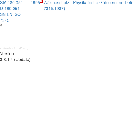
SIA 180.051
1995
Wärmeschutz - Physikalische Grössen und Defi
D-180.051
7345:1987)
SN EN ISO
7345
?
Aufbereitet in: 162 ms;
Version:
3.3.1.4 (Update)