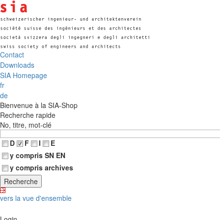
Contact
Downloads
SIA Homepage
fr
de
Bienvenue à la SIA-Shop
Recherche rapide
No, titre, mot-clé
D
F
I
E
y compris SN EN
y compris archives
vers la vue d'ensemble
Login