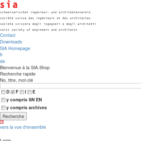
Contact
Downloads
SIA Homepage
fr
de
Bienvenue à la SIA-Shop
Recherche rapide
No, titre, mot-clé
D
F
I
E
y compris SN EN
y compris archives
vers la vue d'ensemble
Login