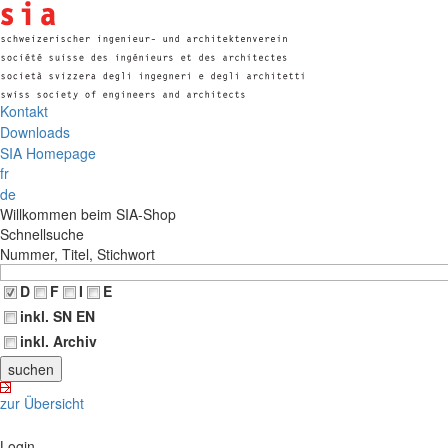
Kontakt
Downloads
SIA Homepage
fr
de
Willkommen beim SIA-Shop
Schnellsuche
Nummer, Titel, Stichwort
D
F
I
E
inkl. SN EN
inkl. Archiv
zur Übersicht
Login