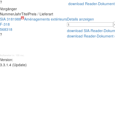
?
download Reader-Dokument
Vorgänger
Nummer
Jahr
Titel
Preis / Lieferart
SIA 318
1988
Aménagements extérieurs
Details anzeigen
F-318
568318
download SIA-Reader-Dokum
?
download Reader-Dokument 
Aufbereitet in: 100 ms;
Version:
3.3.1.4 (Update)