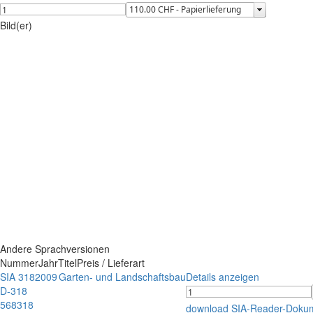
Bild(er)
Andere Sprachversionen
Nummer
Jahr
Titel
Preis / Lieferart
SIA 318
2009
Garten- und Landschaftsbau
Details anzeigen
D-318
568318
download SIA-Reader-Doku