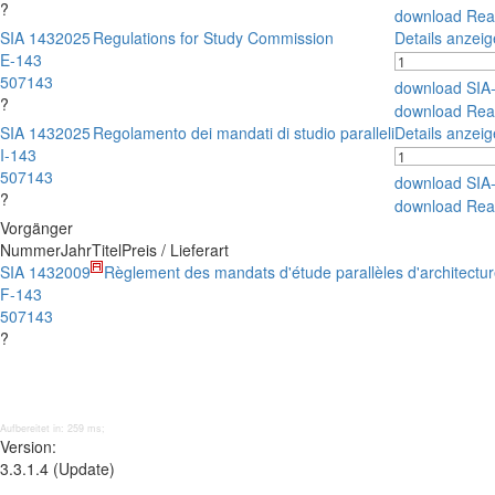
?
download Rea
SIA 143
2025
Regulations for Study Commission
Details anzei
E-143
507143
download SIA
?
download Rea
SIA 143
2025
Regolamento dei mandati di studio paralleli
Details anzei
I-143
507143
download SIA
?
download Rea
Vorgänger
Nummer
Jahr
Titel
Preis / Lieferart
SIA 143
2009
Règlement des mandats d'étude parallèles d'architecture
F-143
507143
?
Aufbereitet in: 259 ms;
Version:
3.3.1.4 (Update)