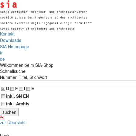
Kontakt
Downloads
SIA Homepage
fr
de
Willkommen beim SIA-Shop
Schnellsuche
Nummer, Titel, Stichwort
D
F
I
E
inkl. SN EN
inkl. Archiv
zur Übersicht
Login