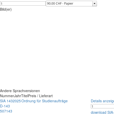
Bild(er)
Andere Sprachversionen
Nummer
Jahr
Titel
Preis / Lieferart
SIA 143
2025
Ordnung für Studienaufträge
Details anzei
D-143
507143
download SIA