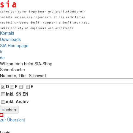
Kontakt
Downloads
SIA Homepage
fr
de
Willkommen beim SIA-Shop
Schnellsuche
Nummer, Titel, Stichwort
D
F
I
E
inkl. SN EN
inkl. Archiv
zur Übersicht
Login