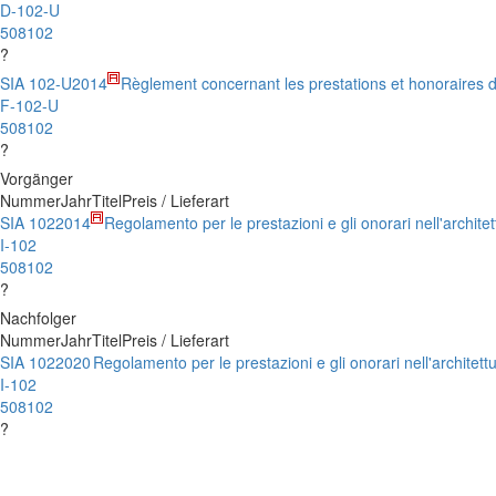
D-102-U
508102
?
SIA 102-U
2014
Règlement concernant les prestations et honoraires d
F-102-U
508102
?
Vorgänger
Nummer
Jahr
Titel
Preis / Lieferart
SIA 102
2014
Regolamento per le prestazioni e gli onorari nell'architet
I-102
508102
?
Nachfolger
Nummer
Jahr
Titel
Preis / Lieferart
SIA 102
2020
Regolamento per le prestazioni e gli onorari nell'architett
I-102
508102
?