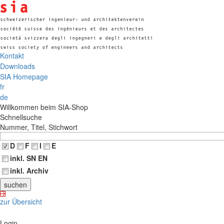
Kontakt
Downloads
SIA Homepage
fr
de
Willkommen beim SIA-Shop
Schnellsuche
Nummer, Titel, Stichwort
D
F
I
E
inkl. SN EN
inkl. Archiv
zur Übersicht
Login