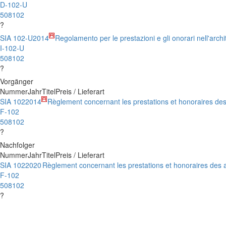
D-102-U
508102
?
SIA 102-U
2014
Regolamento per le prestazioni e gli onorari nell'archi
I-102-U
508102
?
Vorgänger
Nummer
Jahr
Titel
Preis / Lieferart
SIA 102
2014
Règlement concernant les prestations et honoraires des
F-102
508102
?
Nachfolger
Nummer
Jahr
Titel
Preis / Lieferart
SIA 102
2020
Règlement concernant les prestations et honoraires des a
F-102
508102
?