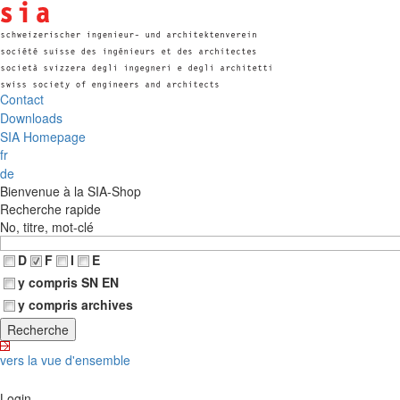
Contact
Downloads
SIA Homepage
fr
de
Bienvenue à la SIA-Shop
Recherche rapide
No, titre, mot-clé
D
F
I
E
y compris SN EN
y compris archives
vers la vue d'ensemble
Login