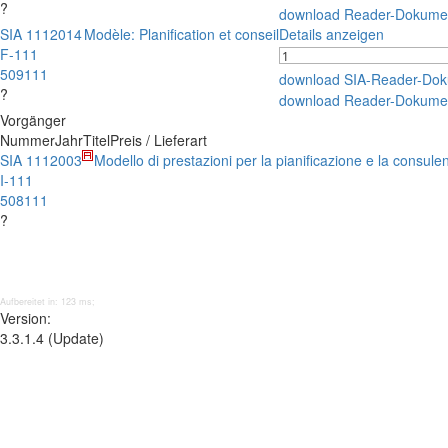
?
download Reader-Dokume
SIA 111
2014
Modèle: Planification et conseil
Details anzeigen
F-111
509111
download SIA-Reader-Do
?
download Reader-Dokume
Vorgänger
Nummer
Jahr
Titel
Preis / Lieferart
SIA 111
2003
Modello di prestazioni per la pianificazione e la consule
I-111
508111
?
Aufbereitet in: 123 ms;
Version:
3.3.1.4 (Update)