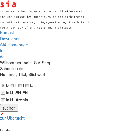
Kontakt
Downloads
SIA Homepage
fr
de
Willkommen beim SIA-Shop
Schnellsuche
Nummer, Titel, Stichwort
D
F
I
E
inkl. SN EN
inkl. Archiv
zur Übersicht
Login