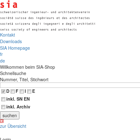
Kontakt
Downloads
SIA Homepage
fr
de
Willkommen beim SIA-Shop
Schnellsuche
Nummer, Titel, Stichwort
D
F
I
E
inkl. SN EN
inkl. Archiv
zur Übersicht
Login