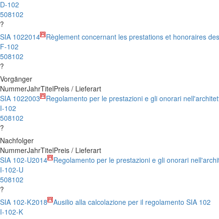
D-102
508102
?
SIA 102
2014
Règlement concernant les prestations et honoraires des
F-102
508102
?
Vorgänger
Nummer
Jahr
Titel
Preis / Lieferart
SIA 102
2003
Regolamento per le prestazioni e gli onorari nell'architet
I-102
508102
?
Nachfolger
Nummer
Jahr
Titel
Preis / Lieferart
SIA 102-U
2014
Regolamento per le prestazioni e gli onorari nell'archi
I-102-U
508102
?
SIA 102-K
2018
Ausilio alla calcolazione per il regolamento SIA 102
I-102-K