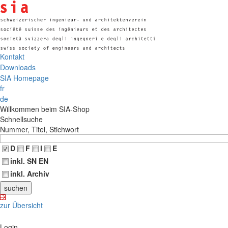
Kontakt
Downloads
SIA Homepage
fr
de
Willkommen beim SIA-Shop
Schnellsuche
Nummer, Titel, Stichwort
D
F
I
E
inkl. SN EN
inkl. Archiv
zur Übersicht
Login