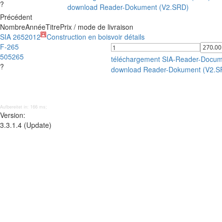
?
download Reader-Dokument (V2.SRD)
Précédent
Nombre
Année
Titre
Prix / mode de livraison
SIA 265
2012
Construction en bois
voir détails
F-265
505265
téléchargement SIA-Reader-Docum
?
download Reader-Dokument (V2.S
Aufbereitet in: 166 ms;
Version:
3.3.1.4 (Update)