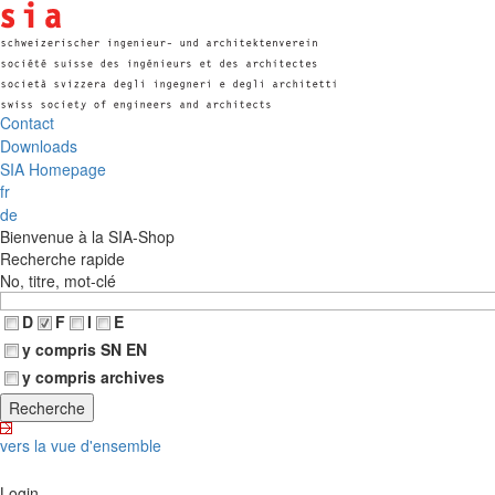
Contact
Downloads
SIA Homepage
fr
de
Bienvenue à la SIA-Shop
Recherche rapide
No, titre, mot-clé
D
F
I
E
y compris SN EN
y compris archives
vers la vue d'ensemble
Login